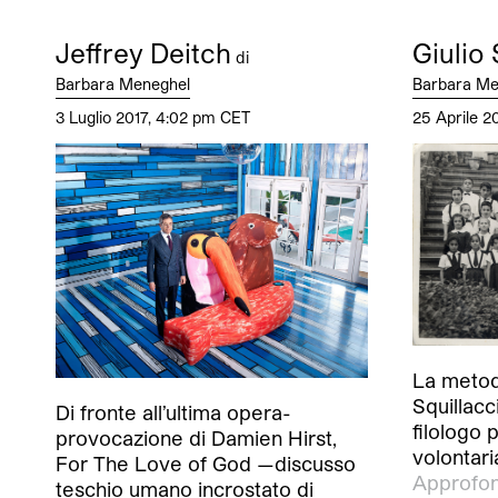
Jeffrey Deitch
Giulio 
di
Barbara Meneghel
Barbara Me
3 Luglio 2017, 4:02 pm CET
25 Aprile 2
La metodo
Squillacci
Di fronte all’ultima opera-
filologo 
provocazione di Damien Hirst,
volontar
For The Love of God —discusso
Approfon
teschio umano incrostato di