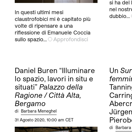
si ha del
nel nost
In questi ultimi mesi
dubbio…
claustrofobici mi è capitato più
volte di ripensare a una
riflessione di Emanuele Coccia
sullo spazio…
Approfondisci
Daniel Buren “Illuminare
Un
Sur
lo spazio, lavori in situ e
femmin
situati”
Palazzo della
Tannin
Ragione / Città Alta,
Carrin
Bergamo
Abercr
Jürgen
di
Barbara Meneghel
Piero
31 Agosto 2020, 10:00 am CET
di
Barbara