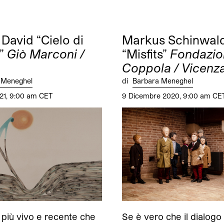
 David “Cielo di
Markus Schinwal
o”
Giò Marconi /
“Misfits”
Fondazio
Coppola / Vicenz
 Meneghel
di
Barbara Meneghel
21, 9:00 am CET
9 Dicembre 2020, 9:00 am CE
o più vivo e recente che
Se è vero che il dialogo 