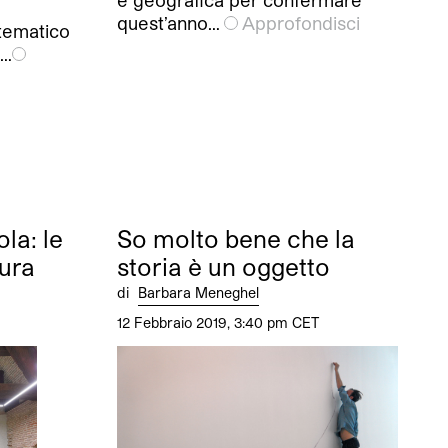
e geografica per confermare
o
quest’anno…
Approfondisci
tematico
e…
la: le
So molto bene che la
tura
storia è un oggetto
di
Barbara Meneghel
12 Febbraio 2019, 3:40 pm CET