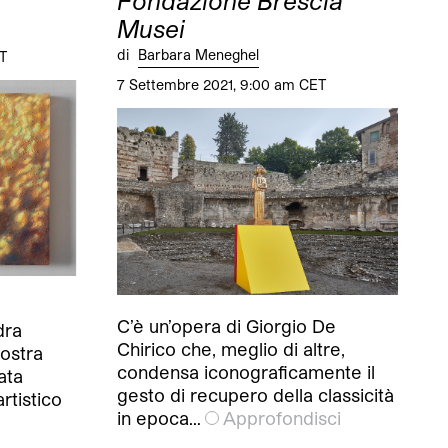
Fondazione Brescia
Musei
di
Barbara Meneghel
T
7 Settembre 2021, 9:00 am CET
C’è un’opera di Giorgio De
dra
Chirico che, meglio di altre,
ostra
condensa iconograficamente il
ata
gesto di recupero della classicità
artistico
in epoca…
Approfondisci