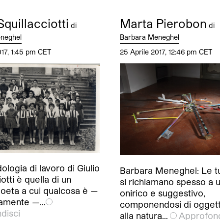
Squillacciotti
Marta Pierobon
di
di
neghel
Barbara Meneghel
017, 1:45 pm CET
25 Aprile 2017, 12:46 pm CET
logia di lavoro di Giulio
Barbara Meneghel: Le t
otti è quella di un
si richiamano spesso a
poeta a cui qualcosa è —
onirico e suggestivo,
iamente —…
componendosi di oggetti
disci
alla natura…
Approfond