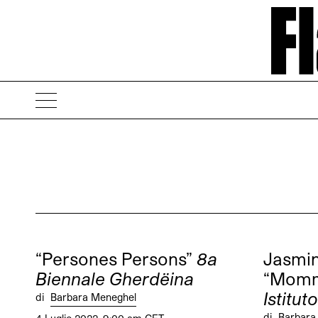
“Persones Persons”
8a
Jasmi
Biennale Gherdëina
“Momm
Istitut
di
Barbara Meneghel
di
Barbara