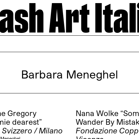
Barbara Meneghel
ne Gregory
Nana Wolke “Some
ie dearest”
Wander By Mistak
o Svizzero / Milano
Fondazione Coppo
 Meneghel