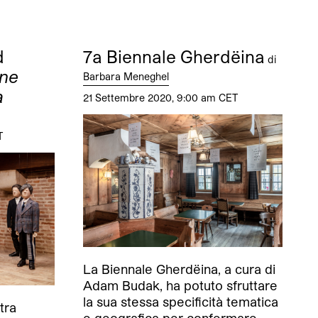
d
7a Biennale Gherdëina
di
ne
Barbara Meneghel
a
21 Settembre 2020, 9:00 am CET
T
La Biennale Gherdëina, a cura di
Adam Budak, ha potuto sfruttare
la sua stessa specificità tematica
tra