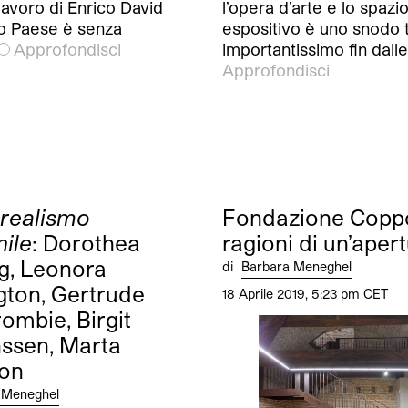
 lavoro di Enrico David
l’opera d’arte e lo spazi
ro Paese è senza
espositivo è uno snodo 
Approfondisci
importantissimo fin dall
Approfondisci
realismo
Fondazione Coppo
ile
: Dorothea
ragioni di un’aper
g, Leonora
di
Barbara Meneghel
gton, Gertrude
18 Aprile 2019, 5:23 pm CET
ombie, Birgit
ssen, Marta
bon
 Meneghel