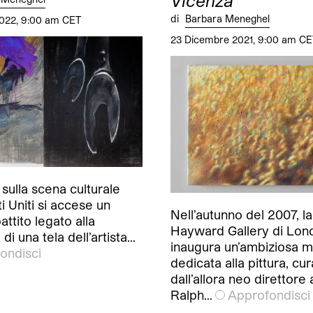
Vicenza
di
Barbara Meneghel
022, 9:00 am CET
23 Dicembre 2021, 9:00 am CE
 sulla scena culturale
ti Uniti si accese un
Nell’autunno del 2007, la
attito legato alla
Hayward Gallery di Lon
di una tela dell’artista…
inaugura un’ambiziosa m
ondisci
dedicata alla pittura, cur
dall’allora neo direttore 
Ralph…
Approfondisci