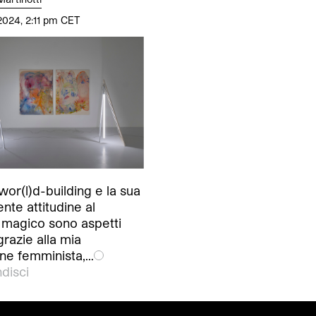
2024, 2:11 pm CET
 wor(l)d-building e la sua
te attitudine al
 magico sono aspetti
grazie alla mia
ne femminista,…
disci