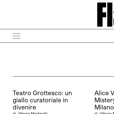
Teatro Grottesco: un
Alice 
giallo curatoriale in
Mister
divenire
Milano
di
Vittoria Martinotti
di
Vittoria 