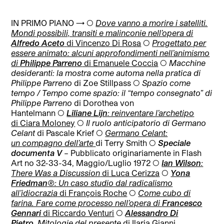
IN PRIMO PIANO → ◯
Dove vanno a morire i satelliti.
Mondi possibili, transiti e malinconie nell’opera di
Alfredo Aceto
di Vincenzo Di Rosa
◯
Progettato per
essere animato: alcuni
approfondimenti nell’animismo
di
Philippe Parreno
di Emanuele Coccia
◯
Macchine
desideranti: la
mostra come automa
nella pratica di
Philippe Parreno
di Zoe Stillpass
◯
Spazio come
tempo / Tempo come spazio: il “tempo consegnato” di
Philippe Parreno
di
Dorothea von
Hantelmann
◯
Liliane Lijn
: reinventare l’archetipo
di
Ciara Moloney
◯
Il ruolo anticipatorio di
Germano
Celant
di Pascale Krief
◯
Germano Celant:
un
compagno dell’arte
di Terry Smith
◯
Speciale
documenta V
– Pubblicato originariamente in Flash
Art no 32-33-34, Maggio/Luglio 1972
◯
Ian Wilson
:
There Was a
Discussion
di Luca Cerizza
◯
Yona
Friedman
®: Un caso studio dal
radicalismo
all’idiocrazia
di François Roche
◯
Come cubo di
farina. Fare come processo nell’opera di
Francesco
Gennari
di Riccardo Venturi
◯
A
lessandro Di
Pietro
.
Mitologie del presente
di Ilaria Gianni