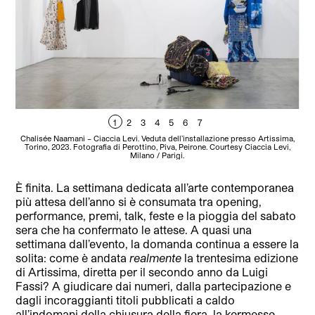
1
2
3
4
5
6
7
Chalisée Naamani – Ciaccia Levi. Veduta dell’installazione presso Artissima,
G
Torino, 2023. Fotografia di Perottino, Piva, Peirone. Courtesy Ciaccia Levi,
Milano / Parigi.
È finita. La settimana dedicata all’arte contemporanea
più attesa dell’anno si è consumata tra opening,
performance, premi, talk, feste e la pioggia del sabato
sera che ha confermato le attese. A quasi una
settimana dall’evento, la domanda continua a essere la
solita: come è andata
realmente
la trentesima edizione
di Artissima, diretta per il secondo anno da Luigi
Fassi? A giudicare dai numeri, dalla partecipazione e
dagli incoraggianti titoli pubblicati a caldo
all’indomani della chiusura della fiera, la kermesse