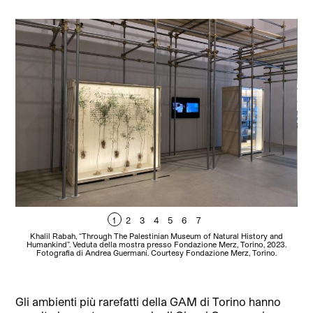
1
2
3
4
5
6
7
Khalil Rabah, “Through The Palestinian Museum of Natural History and
Humankind”. Veduta della mostra presso Fondazione Merz, Torino, 2023.
H
Fotografia di Andrea Guermani. Courtesy Fondazione Merz, Torino.
Gli ambienti più rarefatti della GAM di Torino hanno