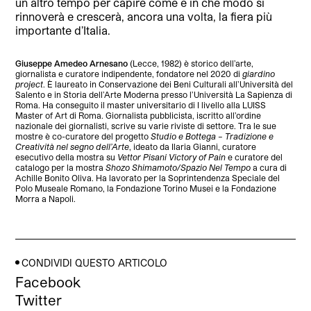
un altro tempo per capire come e in che modo si
rinnoverà e crescerà, ancora una volta, la fiera più
importante d’Italia.
Giuseppe Amedeo Arnesano
(Lecce, 1982) è storico dell’arte,
giornalista e curatore indipendente, fondatore nel 2020 di
giardino
project
. È laureato in Conservazione dei Beni Culturali all’Università del
Salento e in Storia dell’Arte Moderna presso l’Università La Sapienza di
Roma. Ha conseguito il master universitario di I livello alla LUISS
Master of Art di Roma. Giornalista pubblicista, iscritto all’ordine
nazionale dei giornalisti, scrive su varie riviste di settore. Tra le sue
mostre è co-curatore del progetto
Studio e Bottega – Tradizione e
Creatività nel segno dell’Arte
, ideato da Ilaria Gianni, curatore
esecutivo della mostra su
Vettor Pisani Victory of Pain
e curatore del
catalogo per la mostra
Shozo Shimamoto/Spazio Nel Tempo
a cura di
Achille Bonito Oliva. Ha lavorato per la Soprintendenza Speciale del
Polo Museale Romano, la Fondazione Torino Musei e la Fondazione
Morra a Napoli.
CONDIVIDI QUESTO ARTICOLO
Facebook
Twitter