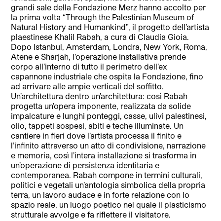
grandi sale della Fondazione Merz hanno accolto per
la prima volta “Through the Palestinian Museum of
Natural History and Humankind”, il progetto dell’artista
plaestinese Khalil Rabah, a cura di Claudia Gioia.
Dopo Istanbul, Amsterdam, Londra, New York, Roma,
Atene e Sharjah, l’operazione installativa prende
corpo all’interno di tutto il perimetro dell’ex
capannone industriale che ospita la Fondazione, fino
ad arrivare alle ampie verticali del soffitto.
Un’architettura dentro un’architettura: così Rabah
progetta un’opera imponente, realizzata da solide
impalcature e lunghi ponteggi, casse, ulivi palestinesi,
olio, tappeti sospesi, abiti e teche illuminate. Un
cantiere in fieri dove l’artista processa il finito e
l’infinito attraverso un atto di condivisione, narrazione
e memoria, così l’intera installazione si trasforma in
un’operazione di persistenza identitaria e
contemporanea. Rabah compone in termini culturali,
politici e vegetali un’antologia simbolica della propria
terra, un lavoro audace e in forte relazione con lo
spazio reale, un luogo poetico nel quale il plasticismo
strutturale avvolge e fa riflettere il visitatore.