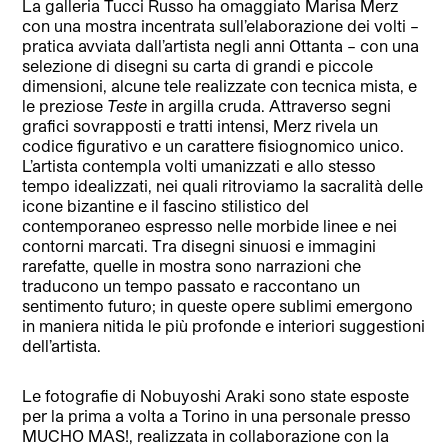
La galleria Tucci Russo ha omaggiato Marisa Merz
con una mostra incentrata sull’elaborazione dei volti –
pratica avviata dall’artista negli anni Ottanta – con una
selezione di disegni su carta di grandi e piccole
dimensioni, alcune tele realizzate con tecnica mista, e
le preziose
Teste
in argilla cruda. Attraverso segni
grafici sovrapposti e tratti intensi, Merz rivela un
codice figurativo e un carattere fisiognomico unico.
L’artista contempla volti umanizzati e allo stesso
tempo idealizzati, nei quali ritroviamo la sacralità delle
icone bizantine e il fascino stilistico del
contemporaneo espresso nelle morbide linee e nei
contorni marcati. Tra disegni sinuosi e immagini
rarefatte, quelle in mostra sono narrazioni che
traducono un tempo passato e raccontano un
sentimento futuro; in queste opere sublimi emergono
in maniera nitida le più profonde e interiori suggestioni
dell’artista.
Le fotografie di Nobuyoshi Araki sono state esposte
per la prima a volta a Torino in una personale presso
MUCHO MAS!, realizzata in collaborazione con la