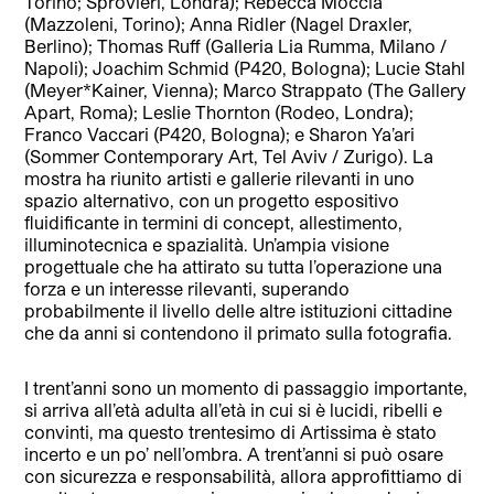
Torino; Sprovieri, Londra); Rebecca Moccia
(Mazzoleni, Torino); Anna Ridler (Nagel Draxler,
Berlino); Thomas Ruff (Galleria Lia Rumma, Milano /
Napoli); Joachim Schmid (P420, Bologna); Lucie Stahl
(Meyer*Kainer, Vienna); Marco Strappato (The Gallery
Apart, Roma); Leslie Thornton (Rodeo, Londra);
Franco Vaccari (P420, Bologna); e Sharon Ya’ari
(Sommer Contemporary Art, Tel Aviv / Zurigo). La
mostra ha riunito artisti e gallerie rilevanti in uno
spazio alternativo, con un progetto espositivo
fluidificante in termini di concept, allestimento,
illuminotecnica e spazialità. Un’ampia visione
progettuale che ha attirato su tutta l’operazione una
forza e un interesse rilevanti, superando
probabilmente il livello delle altre istituzioni cittadine
che da anni si contendono il primato sulla fotografia.
I trent’anni sono un momento di passaggio importante,
si arriva all’età adulta all’età in cui si è lucidi, ribelli e
convinti, ma questo trentesimo di Artissima è stato
incerto e un po’ nell’ombra. A trent’anni si può osare
con sicurezza e responsabilità, allora approfittiamo di