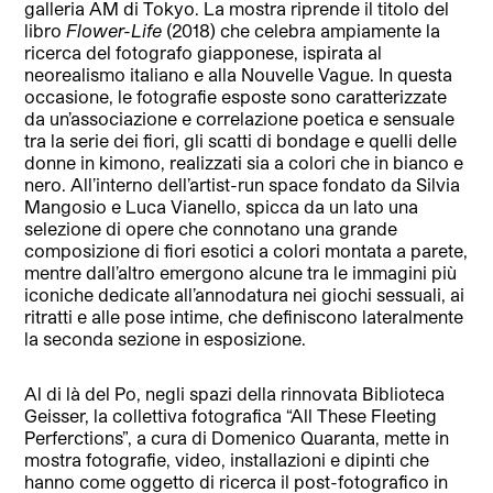
galleria AM di Tokyo. La mostra riprende il titolo del
libro
Flower-Life
(2018) che celebra ampiamente la
ricerca del fotografo giapponese, ispirata al
neorealismo italiano e alla Nouvelle Vague. In questa
occasione, le fotografie esposte sono caratterizzate
da un’associazione e correlazione poetica e sensuale
tra la serie dei fiori, gli scatti di bondage e quelli delle
donne in kimono, realizzati sia a colori che in bianco e
nero. All’interno dell’artist-run space fondato da Silvia
Mangosio e Luca Vianello, spicca da un lato una
selezione di opere che connotano una grande
composizione di fiori esotici a colori montata a parete,
mentre dall’altro emergono alcune tra le immagini più
iconiche dedicate all’annodatura nei giochi sessuali, ai
ritratti e alle pose intime, che definiscono lateralmente
la seconda sezione in esposizione.
Al di là del Po, negli spazi della rinnovata Biblioteca
Geisser, la collettiva fotografica “All These Fleeting
Perferctions”, a cura di Domenico Quaranta, mette in
mostra fotografie, video, installazioni e dipinti che
hanno come oggetto di ricerca il post-fotografico in