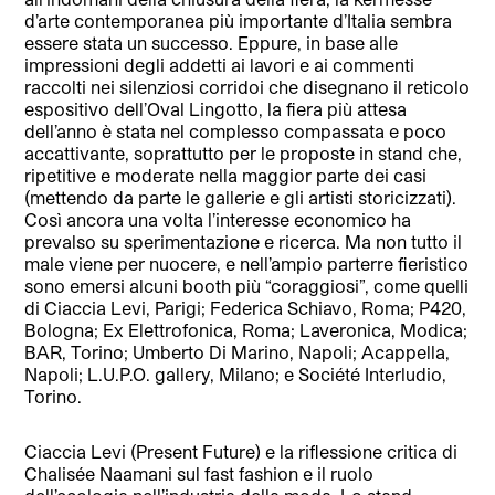
d’arte contemporanea più importante d’Italia sembra
essere stata un successo. Eppure, in base alle
impressioni degli addetti ai lavori e ai commenti
raccolti nei silenziosi corridoi che disegnano il reticolo
espositivo dell’Oval Lingotto, la fiera più attesa
dell’anno è stata nel complesso compassata e poco
accattivante, soprattutto per le proposte in stand che,
ripetitive e moderate nella maggior parte dei casi
(mettendo da parte le gallerie e gli artisti storicizzati).
Così ancora una volta l’interesse economico ha
prevalso su sperimentazione e ricerca. Ma non tutto il
male viene per nuocere, e nell’ampio parterre fieristico
sono emersi alcuni booth più “coraggiosi”, come quelli
di Ciaccia Levi, Parigi; Federica Schiavo, Roma; P420,
Bologna; Ex Elettrofonica, Roma; Laveronica, Modica;
BAR, Torino; Umberto Di Marino, Napoli; Acappella,
Napoli; L.U.P.O. gallery, Milano; e Société Interludio,
Torino.
Ciaccia Levi (Present Future) e la riflessione critica di
Chalisée Naamani sul fast fashion e il ruolo