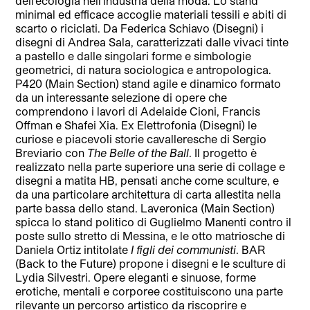
dell’ecologia nell’industria della moda. Lo stand
minimal ed efficace accoglie materiali tessili e abiti di
scarto o riciclati. Da Federica Schiavo (Disegni) i
disegni di Andrea Sala, caratterizzati dalle vivaci tinte
a pastello e dalle singolari forme e simbologie
geometrici, di natura sociologica e antropologica.
P420 (Main Section) stand agile e dinamico formato
da un interessante selezione di opere che
comprendono i lavori di Adelaide Cioni, Francis
Offman e Shafei Xia. Ex Elettrofonia (Disegni) le
curiose e piacevoli storie cavalleresche di Sergio
Breviario con
The Belle of the Ball
. Il progetto è
realizzato nella parte superiore una serie di collage e
disegni a matita HB, pensati anche come sculture, e
da una particolare architettura di carta allestita nella
parte bassa dello stand. Laveronica (Main Section)
spicca lo stand politico di Guglielmo Manenti contro il
poste sullo stretto di Messina, e le otto matriosche di
Daniela Ortiz intitolate
I figli dei communisti
. BAR
(Back to the Future) propone i disegni e le sculture di
Lydia Silvestri. Opere eleganti e sinuose, forme
erotiche, mentali e corporee costituiscono una parte
rilevante un percorso artistico da riscoprire e