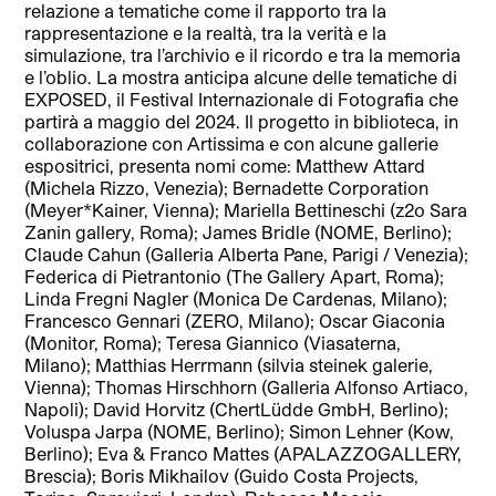
relazione a tematiche come il rapporto tra la
rappresentazione e la realtà, tra la verità e la
simulazione, tra l’archivio e il ricordo e tra la memoria
e l’oblio. La mostra anticipa alcune delle tematiche di
EXPOSED, il Festival Internazionale di Fotografia che
partirà a maggio del 2024. Il progetto in biblioteca, in
collaborazione con Artissima e con alcune gallerie
espositrici, presenta nomi come: Matthew Attard
(Michela Rizzo, Venezia); Bernadette Corporation
(Meyer*Kainer, Vienna); Mariella Bettineschi (z2o Sara
Zanin gallery, Roma); James Bridle (NOME, Berlino);
Claude Cahun (Galleria Alberta Pane, Parigi / Venezia);
Federica di Pietrantonio (The Gallery Apart, Roma);
Linda Fregni Nagler (Monica De Cardenas, Milano);
Francesco Gennari (ZERO, Milano); Oscar Giaconia
(Monitor, Roma); Teresa Giannico (Viasaterna,
Milano); Matthias Herrmann (silvia steinek galerie,
Vienna); Thomas Hirschhorn (Galleria Alfonso Artiaco,
Napoli); David Horvitz (ChertLüdde GmbH, Berlino);
Voluspa Jarpa (NOME, Berlino); Simon Lehner (Kow,
Berlino); Eva & Franco Mattes (APALAZZOGALLERY,
Brescia); Boris Mikhailov (Guido Costa Projects,