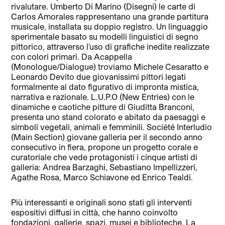
rivalutare. Umberto Di Marino (Disegni) le carte di
Carlos Amorales rappresentano una grande partitura
musicale, installata su doppio registro. Un linguaggio
sperimentale basato su modelli linguistici di segno
pittorico, attraverso l’uso di grafiche inedite realizzate
con colori primari. Da Acappella
(Monologue/Dialogue) troviamo Michele Cesaratto e
Leonardo Devito due giovanissimi pittori legati
formalmente al dato figurativo di impronta mistica,
narrativa e razionale. L.U.P.O (New Entries) con le
dinamiche e caotiche pitture di Giuditta Branconi,
presenta uno stand colorato e abitato da paesaggi e
simboli vegetali, animali e femminili. Société Interludio
(Main Section) giovane galleria per il secondo anno
consecutivo in fiera, propone un progetto corale e
curatoriale che vede protagonisti i cinque artisti di
galleria: Andrea Barzaghi, Sebastiano Impellizzeri,
Agathe Rosa, Marco Schiavone ed Enrico Tealdi.
Più interessanti e originali sono stati gli interventi
espositivi diffusi in città, che hanno coinvolto
fondazioni, gallerie, spazi, musei e biblioteche. La