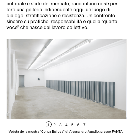
autoriale e sfide del mercato, raccontano cos’è per
loro una galleria indipendente oggi: un luogo di
dialogo, stratificazione e resistenza. Un confronto
sincero su pratiche, responsabilità e quella “quarta
voce” che nasce dal lavoro collettivo.
1
2
3
4
5
6
7
Veduta della mostra “Conca Bullosa” di Alessandro Agudio, presso FANTA-
V