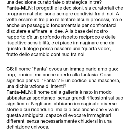
una decisione curatoriale o strategica in tre?
Fanta-MLN
: I progetti e le decisioni, sia curatoriali che
programmatiche, sono sempre condivisi fra di noi. A
volte essere in tre può rallentare alcuni processi, ma è
anche un passaggio fondamentale per confrontarci,
discutere e affinare le idee. Alla base del nostro
rapporto c’è un profondo rispetto reciproco e delle
rispettive sensibilità, e ci piace immaginare che da
questo dialogo possa nascere una “quarta voce”,
frutto dello scambio continuo tra noi.
CS
: ⁠Il nome “Fanta” evoca un immaginario ambiguo:
pop, ironico, ma anche aperto alla fantasia. Cosa
significa per voi “Fanta”? È un codice, una maschera,
una dichiarazione di intenti?
Fanta-MLN
: Il nome della galleria è nato in modo
abbastanza spontaneo, senza grandi riflessioni sul suo
significato. Negli anni abbiamo immaginato diverse
storie a cui ricondurlo, ma ci piace anche che viva in
questa ambiguità, capace di evocare immaginari
differenti senza necessariamente chiudersi in una
definizione univoca.