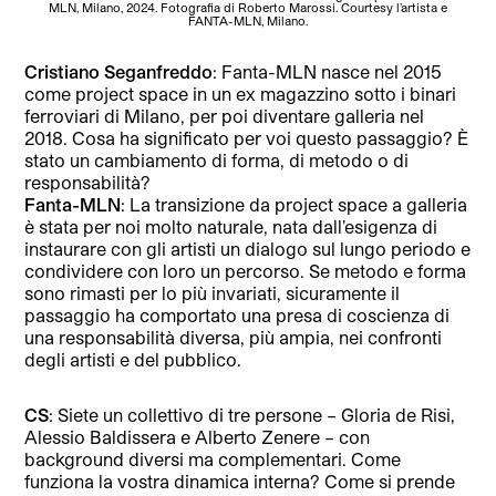
MLN, Milano, 2024. Fotografia di Roberto Marossi. Courtesy l’artista e
R
FANTA-MLN, Milano.
Cristiano Seganfreddo
: Fanta-MLN nasce nel 2015
come project space in un ex magazzino sotto i binari
ferroviari di Milano, per poi diventare galleria nel
2018. Cosa ha significato per voi questo passaggio? È
stato un cambiamento di forma, di metodo o di
responsabilità?
Fanta-MLN
: La transizione da project space a galleria
è stata per noi molto naturale, nata dall’esigenza di
instaurare con gli artisti un dialogo sul lungo periodo e
condividere con loro un percorso. Se metodo e forma
sono rimasti per lo più invariati, sicuramente il
passaggio ha comportato una presa di coscienza di
una responsabilità diversa, più ampia, nei confronti
degli artisti e del pubblico.
CS
: Siete un collettivo di tre persone – Gloria de Risi,
Alessio Baldissera e Alberto Zenere – con
background diversi ma complementari. Come
funziona la vostra dinamica interna? Come si prende