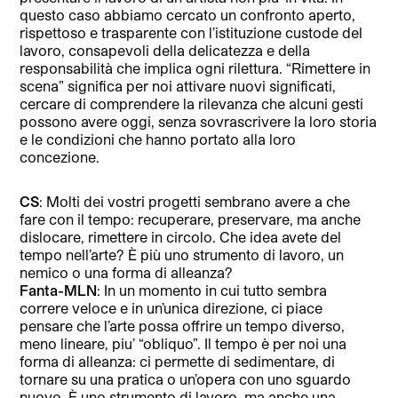
questo caso abbiamo cercato un confronto aperto,
rispettoso e trasparente con l’istituzione custode del
lavoro, consapevoli della delicatezza e della
responsabilità che implica ogni rilettura. “Rimettere in
scena” significa per noi attivare nuovi significati,
cercare di comprendere la rilevanza che alcuni gesti
possono avere oggi, senza sovrascrivere la loro storia
e le condizioni che hanno portato alla loro
concezione.
CS
: ⁠Molti dei vostri progetti sembrano avere a che
fare con il tempo: recuperare, preservare, ma anche
dislocare, rimettere in circolo. Che idea avete del
tempo nell’arte? È più uno strumento di lavoro, un
nemico o una forma di alleanza?
Fanta-MLN
: In un momento in cui tutto sembra
correre veloce e in un’unica direzione, ci piace
pensare che l’arte possa offrire un tempo diverso,
meno lineare, piu’ “obliquo”. Il tempo è per noi una
forma di alleanza: ci permette di sedimentare, di
tornare su una pratica o un’opera con uno sguardo
nuovo. È uno strumento di lavoro, ma anche una