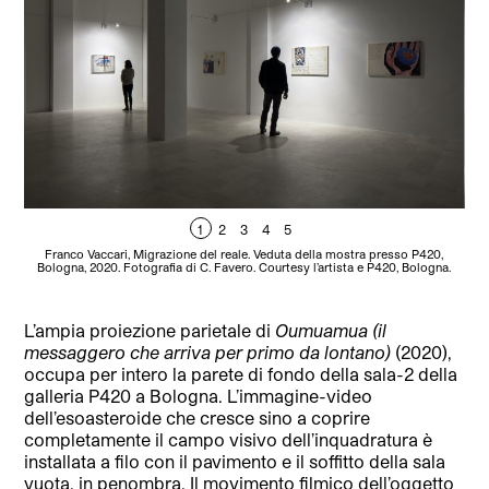
1
2
3
4
5
Franco Vaccari, Migrazione del reale. Veduta della mostra presso P420,
Bologna, 2020. Fotografia di C. Favero. Courtesy l’artista e P420, Bologna.
Bo
L’ampia proiezione parietale di
Oumuamua (il
messaggero che arriva per primo da lontano)
(2020),
occupa per intero la parete di fondo della sala-2 della
galleria P420 a Bologna. L’immagine-video
dell’esoasteroide che cresce sino a coprire
completamente il campo visivo dell’inquadratura è
installata a filo con il pavimento e il soffitto della sala
vuota, in penombra. Il movimento filmico dell’oggetto