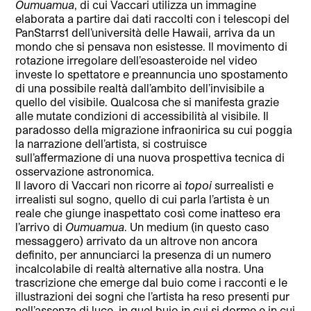
Oumuamua
, di cui Vaccari utilizza un immagine
elaborata a partire dai dati raccolti con i telescopi del
PanStarrs1 dell’università delle Hawaii, arriva da un
mondo che si pensava non esistesse. Il movimento di
rotazione irregolare dell’esoasteroide nel video
investe lo spettatore e preannuncia uno spostamento
di una possibile realtà dall’ambito dell’invisibile a
quello del visibile. Qualcosa che si manifesta grazie
alle mutate condizioni di accessibilità al visibile. Il
paradosso della migrazione infraonirica su cui poggia
la narrazione dell’artista, si costruisce
sull’affermazione di una nuova prospettiva tecnica di
osservazione astronomica.
Il lavoro di Vaccari non ricorre ai
topoi
surrealisti e
irrealisti sul sogno, quello di cui parla l’artista è un
reale che giunge inaspettato così come inatteso era
l’arrivo di
Oumuamua
. Un medium (in questo caso
messaggero) arrivato da un altrove non ancora
definito, per annunciarci la presenza di un numero
incalcolabile di realtà alternative alla nostra. Una
trascrizione che emerge dal buio come i racconti e le
illustrazioni dei sogni che l’artista ha reso presenti pur
nell’assenza di luce, in quel buio in cui si dorme e in cui