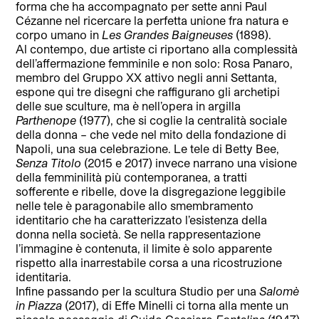
forma che ha accompagnato per sette anni Paul
Cézanne nel ricercare la perfetta unione fra natura e
corpo umano in
Les Grandes Baigneuses
(1898).
Al contempo, due artiste ci riportano alla complessità
dell’affermazione femminile e non solo: Rosa Panaro,
membro del Gruppo XX attivo negli anni Settanta,
espone qui tre disegni che raffigurano gli archetipi
delle sue sculture, ma è nell’opera in argilla
Parthenope
(1977), che si coglie la centralità sociale
della donna – che vede nel mito della fondazione di
Napoli, una sua celebrazione. Le tele di Betty Bee,
Senza Titolo
(2015 e 2017) invece narrano una visione
della femminilità più contemporanea, a tratti
sofferente e ribelle, dove la disgregazione leggibile
nelle tele è paragonabile allo smembramento
identitario che ha caratterizzato l’esistenza della
donna nella società. Se nella rappresentazione
l’immagine è contenuta, il limite è solo apparente
rispetto alla inarrestabile corsa a una ricostruzione
identitaria.
Infine passando per la scultura Studio per una
Salomè
in Piazza
(2017), di Effe Minelli ci torna alla mente un