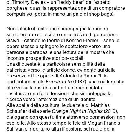
di Timothy Davies – un “teddy bear” dall’aspetto
borghese, quasi la rappresentazione di un compratore
compulsivo (porta in mano un paio di shop bags).
Nonostante il testo che accompagna la mostra
sembrerebbe sollecitare un esercizio di percezione
visiva – citando le teorie di Konrad Fiedler – sono le
opere stesse a spingere lo spettatore verso una
personale parabasi e una lettura della mostra che
incontra prospettive storico-sociali.
Una di queste è la particolare sensibilità della
gallerista verso le artiste donne, evidente qui dalla
presenza di tre opere di Antonietta Raphaël; in
particolare la tela
Ermafrodito
(1937), una scultura che
attraverso la materia sofferta e frammentata
restituisce una forte tensione che simboleggia la
ricerca verso l’affermazione di un’identità.
Alle spalle della scultura, le due tele di Matthias
Schaufler della serie
Orange Night in Naples
(2019),
dialogano con quest’ultima attraverso connessioni non
esplicite. Allo stesso tempo le tele di Megan Francis
Sullivan ci riportano alla riflessione sul ruolo della