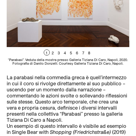
1
2
3
4
5
6
7
8
“Parabasi”. Veduta della mostra presso Galleria Tiziana Di Caro, Napoli, 2020.
“Pa
Fotografia di Danilo Donzelli. Courtesy Galleria Tiziana Di Caro, Napoli.
La parabasi nella commedia greca è quell’intermezzo
in cui il coro si rivolge direttamente al suo pubblico –
uscendo per un momento dalla narrazione –
commentando le azioni svolte o sollevando riflessioni
sulle stesse. Questo arco temporale, che crea una
vera e propria cesura, definisce i diversi intervalli
presenti nella collettiva “Parabasi” presso la galleria
Tiziana Di Caro a Napoli.
Un esempio di questo intervallo è visibile ad esempio
in Single Bear with
Shopping (Friedrichstraße)
(2019)