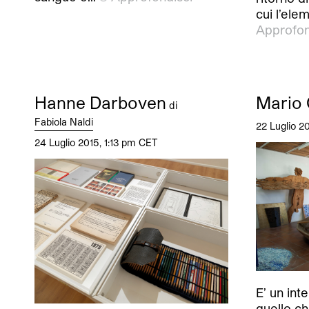
cui l’ele
Approfon
Hanne Darboven
Mario 
di
Fabiola Naldi
22 Luglio 2
24 Luglio 2015, 1:13 pm CET
E’ un in
quello c