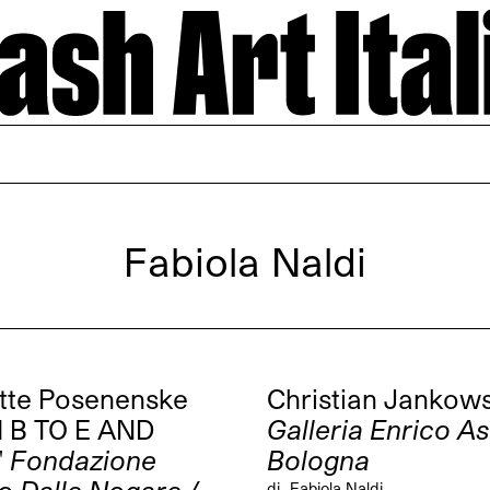
Fabiola Naldi
tte Posenenske
Christian Jankows
 B TO E AND
Galleria Enrico As
"
Fondazione
Bologna
di
Fabiola Naldi