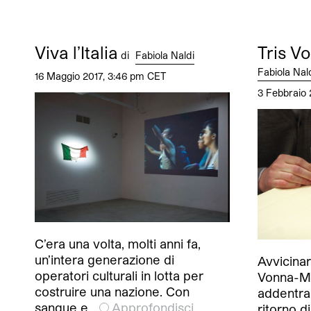
Viva l’Italia
Tris V
di
Fabiola Naldi
Fabiola Nal
16 Maggio 2017, 3:46 pm CET
3 Febbraio 
C’era una volta, molti anni fa,
un’intera generazione di
Avvicinars
operatori culturali in lotta per
Vonna-Mic
costruire una nazione. Con
addentrar
sangue e…
Approfondisci
ritorno d