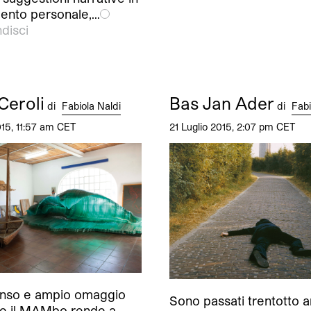
mento personale,…
disci
Ceroli
Bas Jan Ader
di
Fabiola Naldi
di
Fabi
015, 11:57 am CET
21 Luglio 2015, 2:07 pm CET
tenso e ampio omaggio
Sono passati trentotto a
he il MAMbo rende a