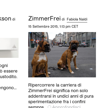
kson
ZimmerFrei
di
di
Fabiola Naldi
15 Settembre 2015, 1:13 pm CET
ogni
uò essere
custodito.
Ripercorrere la carriera di
vengono…
ZimmerFrei significa non solo
addentrarsi in undici anni di pura
sperimentazione fra i confini
sempre…
Approfondisci