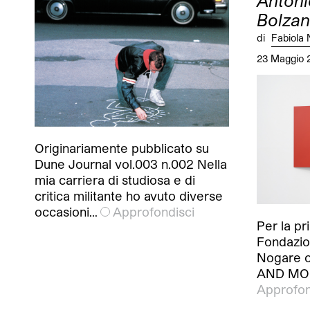
Antoni
Bolza
di
Fabiola 
23 Maggio 
Originariamente pubblicato su
Dune Journal vol.003 n.002 Nella
mia carriera di studiosa e di
critica militante ho avuto diverse
occasioni…
Approfondisci
Per la pri
Fondazio
Nogare o
AND MOR
Approfon