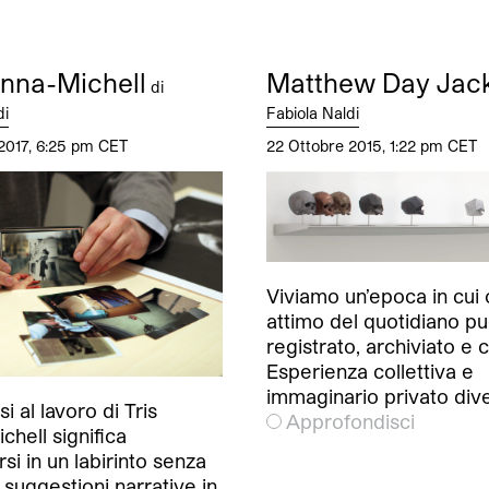
onna-Michell
Matthew Day Jac
di
di
Fabiola Naldi
2017, 6:25 pm CET
22 Ottobre 2015, 1:22 pm CET
Viviamo un’epoca in cui 
attimo del quotidiano p
registrato, archiviato e 
Esperienza collettiva e
immaginario privato di
i al lavoro di Tris
Approfondisci
hell significa
si in un labirinto senza
i suggestioni narrative in