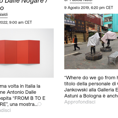
o Dalle Nogare /
no
9 Agosto 2019, 6:20 pm CET
Naldi
2022, 9:00 am CET
“Where do we go from h
titolo della personale di 
ma volta in Italia la
Jankowski alla Galleria 
ne Antonio Dalle
Astuni a Bologna è anc
spita “FROM B TO E
Approfondisci
E”, una mostra…
disci